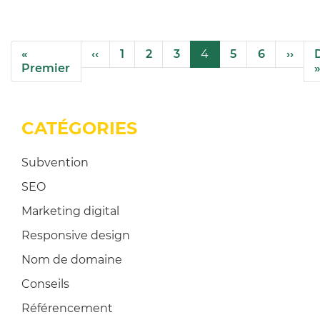
Pagination
Page précédente
Page
«
‹‹
1
2
3
4
5
6
››
Première page
Premier
CATÉGORIES
Subvention
SEO
Marketing digital
Responsive design
Nom de domaine
Conseils
Référencement